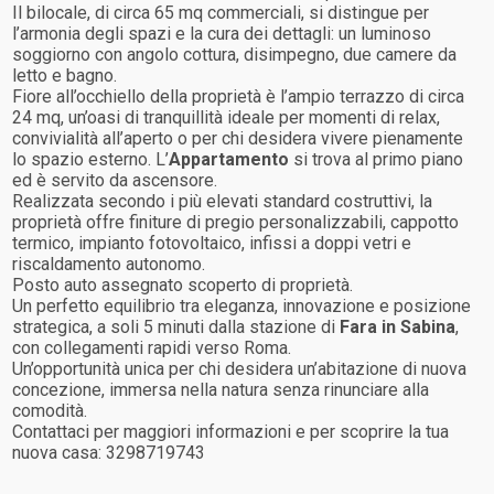
Il bilocale, di circa 65 mq commerciali, si distingue per
l’armonia degli spazi e la cura dei dettagli: un luminoso
soggiorno con angolo cottura, disimpegno, due camere da
letto e bagno.
Fiore all’occhiello della proprietà è l’ampio terrazzo di circa
24 mq, un’oasi di tranquillità ideale per momenti di relax,
convivialità all’aperto o per chi desidera vivere pienamente
lo spazio esterno. L’
Appartamento
si trova al primo piano
ed è servito da ascensore.
Realizzata secondo i più elevati standard costruttivi, la
proprietà offre finiture di pregio personalizzabili, cappotto
termico, impianto fotovoltaico, infissi a doppi vetri e
riscaldamento autonomo.
Posto auto assegnato scoperto di proprietà.
Un perfetto equilibrio tra eleganza, innovazione e posizione
strategica, a soli 5 minuti dalla stazione di
Fara in Sabina
,
con collegamenti rapidi verso Roma.
Un’opportunità unica per chi desidera un’abitazione di nuova
concezione, immersa nella natura senza rinunciare alla
comodità.
Contattaci per maggiori informazioni e per scoprire la tua
nuova casa: 3298719743