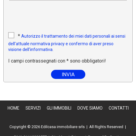
*
Autorizzo il trattamento dei miei dati personali ai sensi
dell'attuale normativa privacy e confermo di aver preso
visione dell'informativa.
I campi contrassegnati con * sono obbligatori!
HOME
SERVIZI
GLI IMMOBILI
DOVE SIAMO
CONTATTI
Copyright © 2026 Edilcasa immobiliare srls | All Rights Reserved |