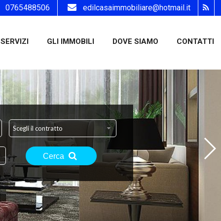
0765488506
edilcasaimmobiliare@hotmail.it
SERVIZI
GLI IMMOBILI
DOVE SIAMO
CONTATTI
Scegli il contratto
Cerca