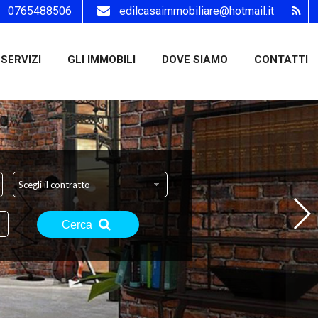
0765488506
edilcasaimmobiliare@hotmail.it
SERVIZI
GLI IMMOBILI
DOVE SIAMO
CONTATTI
Scegli il contratto
Cerca