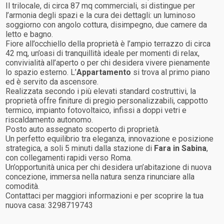
Il trilocale, di circa 87 mq commerciali, si distingue per
l’armonia degli spazi e la cura dei dettagli: un luminoso
soggiorno con angolo cottura, disimpegno, due camere da
letto e bagno.
Fiore all’occhiello della proprietà è l’ampio terrazzo di circa
42 mq, un’oasi di tranquillità ideale per momenti di relax,
convivialità all’aperto o per chi desidera vivere pienamente
lo spazio esterno. L’
Appartamento
si trova al primo piano
ed è servito da ascensore.
Realizzata secondo i più elevati standard costruttivi, la
proprietà offre finiture di pregio personalizzabili, cappotto
termico, impianto fotovoltaico, infissi a doppi vetri e
riscaldamento autonomo.
Posto auto assegnato scoperto di proprietà.
Un perfetto equilibrio tra eleganza, innovazione e posizione
strategica, a soli 5 minuti dalla stazione di
Fara in Sabina
,
con collegamenti rapidi verso Roma.
Un’opportunità unica per chi desidera un’abitazione di nuova
concezione, immersa nella natura senza rinunciare alla
comodità.
Contattaci per maggiori informazioni e per scoprire la tua
nuova casa: 3298719743