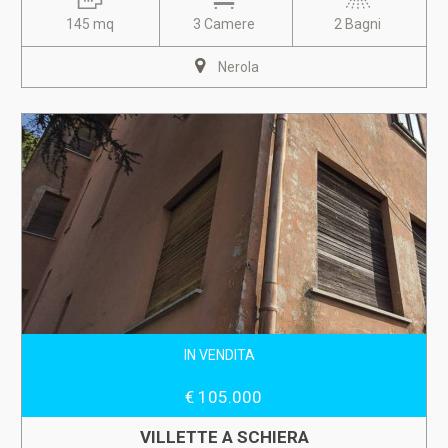
145 mq
3 Camere
2 Bagni
Nerola
IN VENDITA
€ 105.000
VILLETTE A SCHIERA