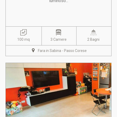
luminoso...
100 mq
3 Camere
2 Bagni
Fara in Sabina - Passo Corese